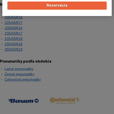
Najpredávanejšie rozmery
Rezervácia
195/65R15
205/55R16
225/45R17
205/60R16
235/55R17
235/45R18
235/50R18
255/55R19
Pneumatiky podľa obdobia
Letné pneumatiky
Zimné pneumatiky
Celoročné pneumatiky