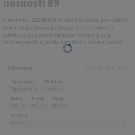
nosnosti 89
Pneumatiky
sú ideálnou voľbou pre vodičov,
225/45 R17
ktorí hľadajú športovejší prejav, presné riadenie a
stabilitu aj pri dynamickej jazde. Vyberte si svoj
obľúbený dezén a jazdite bezpečne v každom počasí.
Zrušiť všetky filtre
Filtrovanie
Typ vozidla:
Obdobie:
Šírka:
Profil:
Ráfik:
Výrobca: