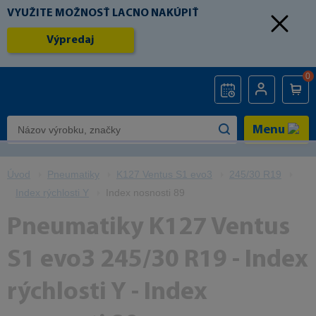
VYUŽITE MOŽNOSŤ LACNO NAKÚPIŤ
Výpredaj
0
Menu
Úvod
Pneumatiky
K127 Ventus S1 evo3
245/30 R19
Index rýchlosti Y
Index nosnosti 89
Pneumatiky K127 Ventus
S1 evo3 245/30 R19 - Index
rýchlosti Y - Index