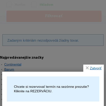
Runflat
Skladom
Filtrovať
Zadaným kritériám nezodpovedá žiadny tovar.
Najpredávanejšie značky
Continental
Zatvoriť
Barum
Matador
Semperit
Hankook
Chcete si rezervovať termín na sezónne prezutie?
Michelin
Kliknite na REZERVÁCIU.
Pirelli
Goodyear