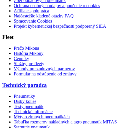
Zber odpadových pneumatík
Ochrana osobných údajov a poučenie o cookies
Affiliate spolupráca
Najčastejšie kladené otázky FAQ
Spracovanie Cookies
Projekt kybernetickej bezpečnosti podporený SIEA
Fleet
Prečo Mikona
História Mikony
Cenníky
Služby pre fleety
Výhody pre zmluvných partnerov
Formulár na odstúpenie od zmluvy
Technický poradca
Pneumatiky
Disky kolies
Testy pneumatík
Technické informácie
Mýty o zimných pneumatikách
Tabuľka rozmerov nákladných a agro pneumatík MITAS
Starnutie pneumatík