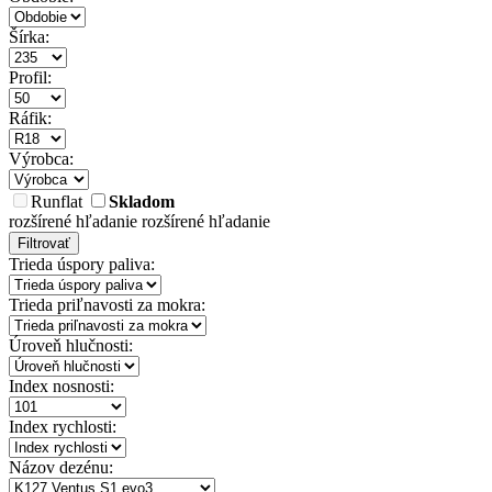
Šírka:
Profil:
Ráfik:
Výrobca:
Runflat
Skladom
rozšírené hľadanie
rozšírené hľadanie
Filtrovať
Trieda úspory paliva:
Trieda priľnavosti za mokra:
Úroveň hlučnosti:
Index nosnosti:
Index rychlosti:
Názov dezénu: