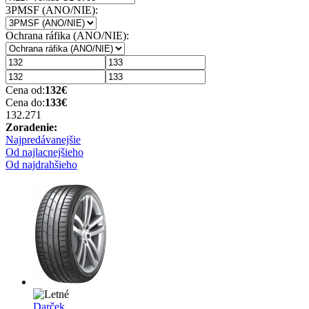
3PMSF (ANO/NIE):
Ochrana ráfika (ANO/NIE):
Cena od:
132
€
Cena do:
133
€
132.27
1
Zoradenie:
Najpredávanejšie
Od najlacnejšieho
Od najdrahšieho
Darček