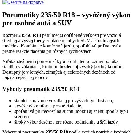
Pneumatiky 235/50 R18 – vyvážený výkon
pre osobné autá a SUV
Rozmer
235/50 R18
patrí medzi obľúbené veľkosti pre vozidlá
strednej a vyššej triedy, vrátane mnohých SUV a športovejších
modelov. Kombinuje komfortnú jazdu, spoľahlivú priľnavosť a
presné reakcie riadenia pri rôznych rýchlostiach.
Vďaka ideálnemu pomeru šírky a profilu tento rozmer ponúka
stabilitu v zákrutách, istotu pri brzdení aj vysoký jazdný komfort.
Dostupný je v letných, zimných aj celoročných dezénoch od
najznámejších výrobcov.
Výhody pneumatík 235/50 R18
stabilné správanie vozidla aj pri vyšších rýchlostiach,
vyvážený komfort a presné riadenie,
spoľahlivá priľnavosť na suchu, mokru aj snehu (podľa typu
sezóny),
široký výber dezénov pre rôzne podmienky a štýl jazdy.
Vyberte si pneumatiky
235/50 R18
podľa svojich potrieb a jazdných