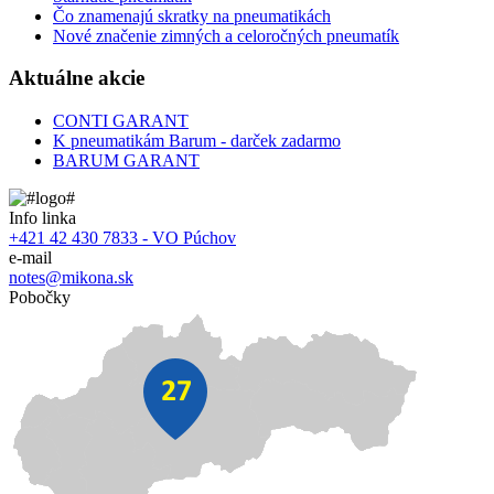
Čo znamenajú skratky na pneumatikách
Nové značenie zimných a celoročných pneumatík
Aktuálne akcie
CONTI GARANT
K pneumatikám Barum - darček zadarmo
BARUM GARANT
Info linka
+421 42 430 7833 - VO Púchov
e-mail
notes@mikona.sk
Pobočky