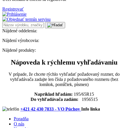
Registrovať
Nájdené oddelenia:
Nájdení výrobcovia:
Nájdené produkty:
Nápoveda k rýchlemu vyhľadávaniu
V prípade, že chcete rýchlo vyhľadať požadovaný rozmer, do
vyhľadávača zadajte len čísla z požadovaného rozmeru (bez
lomítok, pomĺčiek, písmen)
Napríklad hľadám:
195/65R15
Do vyhľadávača zadám:
1956515
+421 42 430 7833 - VO Púchov
Info linka
Poradňa
O nás