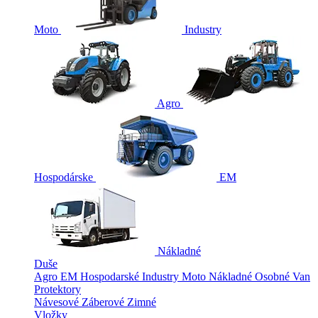
Moto
Industry
Agro
Hospodárske
EM
Nákladné
Duše
Agro
EM
Hospodarské
Industry
Moto
Nákladné
Osobné
Van
Protektory
Návesové
Záberové
Zimné
Vložky