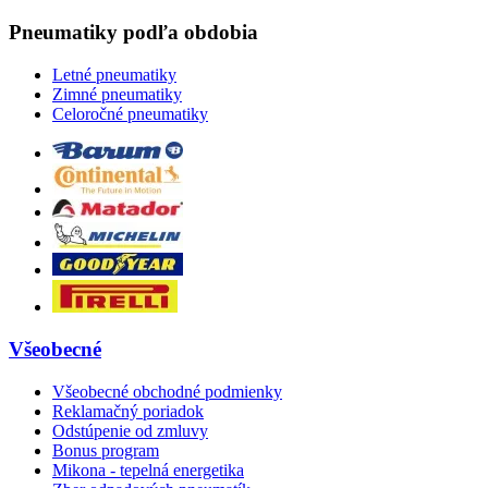
Pneumatiky podľa obdobia
Letné pneumatiky
Zimné pneumatiky
Celoročné pneumatiky
Všeobecné
Všeobecné obchodné podmienky
Reklamačný poriadok
Odstúpenie od zmluvy
Bonus program
Mikona - tepelná energetika