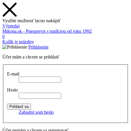
Využite možnosť lacno nakúpiť
Výpredaj
Mikona.sk - Pneuservis s tradíciou od roku 1992
0
Košík je prázdny
Prihlásenie
Účet mám a chcem se prihlásiť
E-mail
Heslo
Zabudol som heslo
Účet nemám a chcem sa registrovať