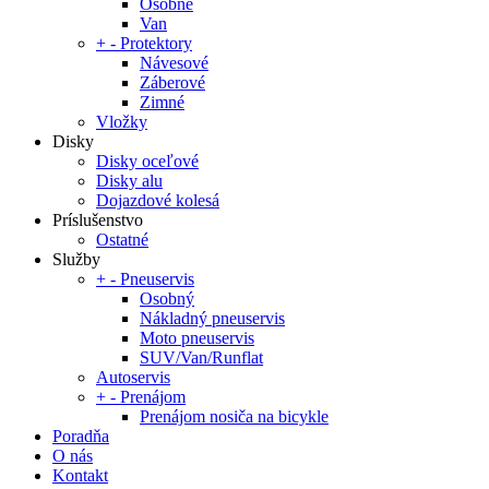
Osobné
Van
+
-
Protektory
Návesové
Záberové
Zimné
Vložky
Disky
Disky oceľové
Disky alu
Dojazdové kolesá
Príslušenstvo
Ostatné
Služby
+
-
Pneuservis
Osobný
Nákladný pneuservis
Moto pneuservis
SUV/Van/Runflat
Autoservis
+
-
Prenájom
Prenájom nosiča na bicykle
Poradňa
O nás
Kontakt