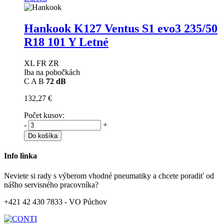
Hankook K127 Ventus S1 evo3
235/50
R18 101 Y Letné
XL FR ZR
Iba na pobočkách
C
A
B
72 dB
132,27 €
Počet kusov:
-
+
Do košíka
Info linka
Neviete si rady s výberom vhodné pneumatiky a chcete poradiť od
nášho servisného pracovníka?
+421 42 430 7833 - VO Púchov