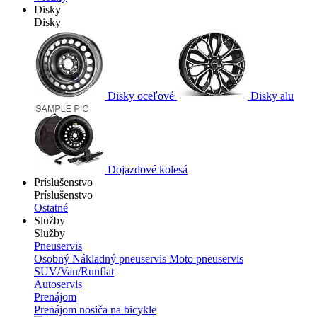
Disky
Disky
Disky oceľové
Disky alu
Dojazdové kolesá
Príslušenstvo
Príslušenstvo
Ostatné
Služby
Služby
Pneuservis
Osobný
Nákladný pneuservis
Moto pneuservis
SUV/Van/Runflat
Autoservis
Prenájom
Prenájom nosiča na bicykle