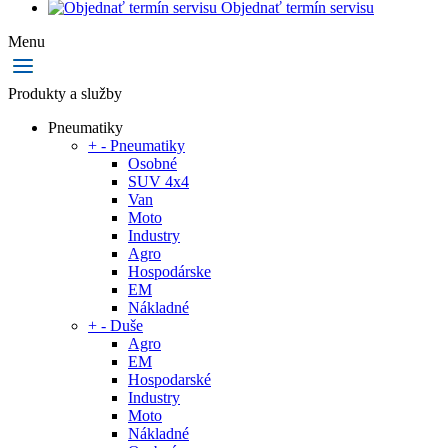
Objednať termín servisu
Menu
Produkty a služby
Pneumatiky
+
-
Pneumatiky
Osobné
SUV 4x4
Van
Moto
Industry
Agro
Hospodárske
EM
Nákladné
+
-
Duše
Agro
EM
Hospodarské
Industry
Moto
Nákladné