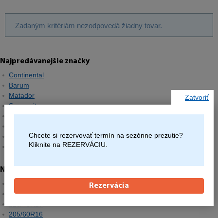
Zadaným kritériám nezodpovedá žiadny tovar.
Najpredávanejšie značky
Continental
Barum
Matador
Zatvoriť
Semperit
Hankook
Michelin
Chcete si rezervovať termín na sezónne prezutie?
Pirelli
Kliknite na REZERVÁCIU.
Goodyear
Najpredávanejšie rozmery
195/65R15
Rezervácia
205/55R16
225/45R17
205/60R16