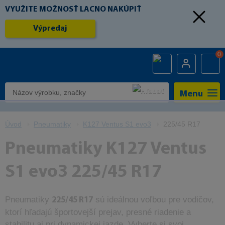
VYUŽITE MOŽNOSŤ LACNO NAKÚPIŤ
Výpredaj
0
Menu
Úvod
Pneumatiky
K127 Ventus S1 evo3
225/45 R17
Pneumatiky K127 Ventus
S1 evo3 225/45 R17
Pneumatiky
sú ideálnou voľbou pre vodičov,
225/45 R17
ktorí hľadajú športovejší prejav, presné riadenie a
stabilitu aj pri dynamickej jazde. Vyberte si svoj