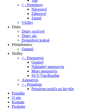
Van
+
-
Protektory
Návesové
Záberové
Zimné
Vložky
Disky
Disky oceľové
Disky alu
Dojazdové kolesá
Príslušenstvo
Ostatné
Služby
+
-
Pneuservis
Osobný
Nákladný pneuservis
Moto pneuservis
SUV/Van/Runflat
Autoservis
+
-
Prenájom
Prenájom nosiča na bicykle
Poradňa
O nás
Kontakt
Predajne