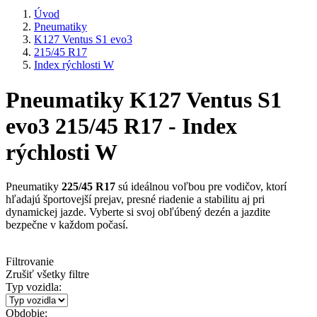
Úvod
Pneumatiky
K127 Ventus S1 evo3
215/45 R17
Index rýchlosti W
Pneumatiky K127 Ventus S1
evo3 215/45 R17 - Index
rýchlosti W
Pneumatiky
225/45 R17
sú ideálnou voľbou pre vodičov, ktorí
hľadajú športovejší prejav, presné riadenie a stabilitu aj pri
dynamickej jazde. Vyberte si svoj obľúbený dezén a jazdite
bezpečne v každom počasí.
Filtrovanie
Zrušiť všetky filtre
Typ vozidla:
Obdobie: