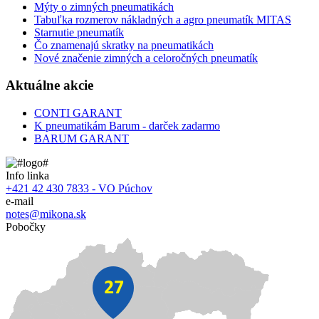
Mýty o zimných pneumatikách
Tabuľka rozmerov nákladných a agro pneumatík MITAS
Starnutie pneumatík
Čo znamenajú skratky na pneumatikách
Nové značenie zimných a celoročných pneumatík
Aktuálne akcie
CONTI GARANT
K pneumatikám Barum - darček zadarmo
BARUM GARANT
Info linka
+421 42 430 7833 - VO Púchov
e-mail
notes@mikona.sk
Pobočky