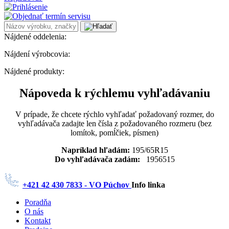
Nájdené oddelenia:
Nájdení výrobcovia:
Nájdené produkty:
Nápoveda k rýchlemu vyhľadávaniu
V prípade, že chcete rýchlo vyhľadať požadovaný rozmer, do
vyhľadávača zadajte len čísla z požadovaného rozmeru (bez
lomítok, pomĺčiek, písmen)
Napríklad hľadám:
195/65R15
Do vyhľadávača zadám:
1956515
+421 42 430 7833 - VO Púchov
Info linka
Poradňa
O nás
Kontakt