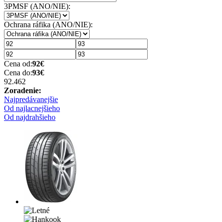
3PMSF (ANO/NIE):
Ochrana ráfika (ANO/NIE):
Cena od:
92
€
Cena do:
93
€
92.46
2
Zoradenie:
Najpredávanejšie
Od najlacnejšieho
Od najdrahšieho