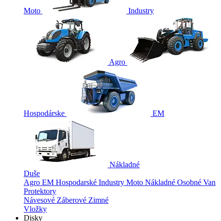
Moto
Industry
Agro
Hospodárske
EM
Nákladné
Duše
Agro
EM
Hospodarské
Industry
Moto
Nákladné
Osobné
Van
Protektory
Návesové
Záberové
Zimné
Vložky
Disky