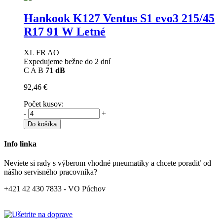
Hankook K127 Ventus S1 evo3
215/45
R17 91 W Letné
XL FR AO
Expedujeme bežne do 2 dní
C
A
B
71 dB
92,46 €
Počet kusov:
-
+
Do košíka
Info linka
Neviete si rady s výberom vhodné pneumatiky a chcete poradiť od
nášho servisného pracovníka?
+421 42 430 7833 - VO Púchov