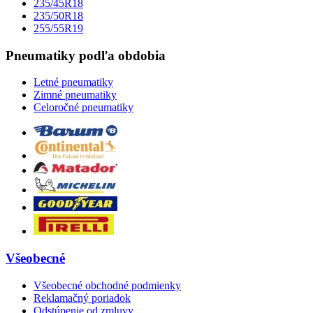
235/45R18
235/50R18
255/55R19
Pneumatiky podľa obdobia
Letné pneumatiky
Zimné pneumatiky
Celoročné pneumatiky
Všeobecné
Všeobecné obchodné podmienky
Reklamačný poriadok
Odstúpenie od zmluvy