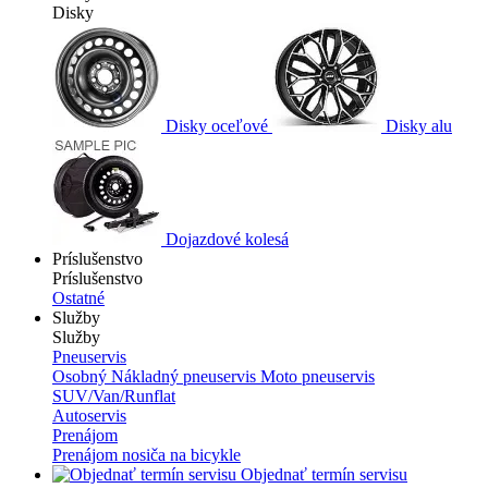
Disky
Disky oceľové
Disky alu
Dojazdové kolesá
Príslušenstvo
Príslušenstvo
Ostatné
Služby
Služby
Pneuservis
Osobný
Nákladný pneuservis
Moto pneuservis
SUV/Van/Runflat
Autoservis
Prenájom
Prenájom nosiča na bicykle
Objednať termín servisu