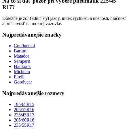
Na čo si dať pozor pri výbere pneumatík 225/45
R17?
Dôležité je zohľadniť štýl jazdy, index rýchlosti a nosnosti, hlučnosť
a priľnavosť na mokrej vozovke.
Najpredávanejšie značky
Continental
Barum
Matador
Semperit
Hankook
Michelin
Pirelli
Goodyear
Najpredávanejšie rozmery
195/65R15
205/55R16
225/45R17
205/60R16
235/55R17