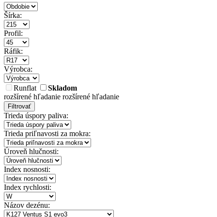
Šírka:
Profil:
Ráfik:
Výrobca:
Runflat
Skladom
rozšírené hľadanie
rozšírené hľadanie
Filtrovať
Trieda úspory paliva:
Trieda priľnavosti za mokra:
Úroveň hlučnosti:
Index nosnosti:
Index rychlosti:
Názov dezénu: