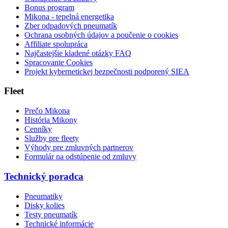
Bonus program
Mikona - tepelná energetika
Zber odpadových pneumatík
Ochrana osobných údajov a poučenie o cookies
Affiliate spolupráca
Najčastejšie kladené otázky FAQ
Spracovanie Cookies
Projekt kybernetickej bezpečnosti podporený SIEA
Fleet
Prečo Mikona
História Mikony
Cenníky
Služby pre fleety
Výhody pre zmluvných partnerov
Formulár na odstúpenie od zmluvy
Technický poradca
Pneumatiky
Disky kolies
Testy pneumatík
Technické informácie