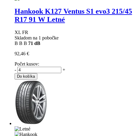
Hankook K127 Ventus S1 evo3
215/45
R17 91 W Letné
XL FR
Skladom na 1 pobočke
B
B
B
71 dB
92,46 €
Počet kusov:
-
+
Do košíka