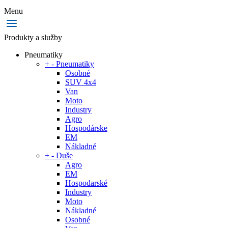
Menu
Produkty a služby
Pneumatiky
+
-
Pneumatiky
Osobné
SUV 4x4
Van
Moto
Industry
Agro
Hospodárske
EM
Nákladné
+
-
Duše
Agro
EM
Hospodarské
Industry
Moto
Nákladné
Osobné