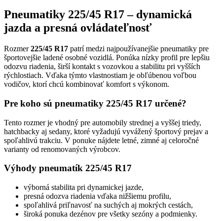
Pneumatiky 225/45 R17 – dynamická
jazda a presná ovládateľnosť
Rozmer
225/45 R17
patrí medzi najpoužívanejšie pneumatiky pre
športovejšie ladené osobné vozidlá. Ponúka nízky profil pre lepšiu
odozvu riadenia, širší kontakt s vozovkou a stabilitu pri vyšších
rýchlostiach. Vďaka týmto vlastnostiam je obľúbenou voľbou
vodičov, ktorí chcú kombinovať komfort s výkonom.
Pre koho sú pneumatiky 225/45 R17 určené?
Tento rozmer je vhodný pre automobily strednej a vyššej triedy,
hatchbacky aj sedany, ktoré vyžadujú vyvážený športový prejav a
spoľahlivú trakciu. V ponuke nájdete letné, zimné aj celoročné
varianty od renomovaných výrobcov.
Výhody pneumatík 225/45 R17
výborná stabilita pri dynamickej jazde,
presná odozva riadenia vďaka nižšiemu profilu,
spoľahlivá priľnavosť na suchých aj mokrých cestách,
široká ponuka dezénov pre všetky sezóny a podmienky.