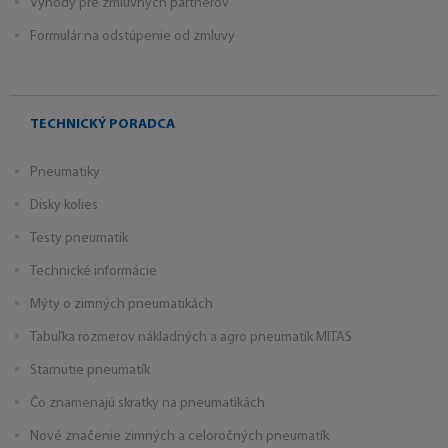
Výhody pre zmluvných partnerov
Formulár na odstúpenie od zmluvy
TECHNICKÝ PORADCA
Pneumatiky
Disky kolies
Testy pneumatík
Technické informácie
Mýty o zimných pneumatikách
Tabuľka rozmerov nákladných a agro pneumatík MITAS
Starnutie pneumatík
Čo znamenajú skratky na pneumatikách
Nové značenie zimných a celoročných pneumatík