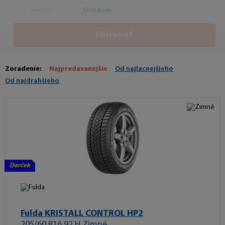
Runflat
Skladom
Filtrovať
Zoradenie:
Najpredávanejšie
Od najlacnejšieho
Od najdrahšieho
Darček
Fulda KRISTALL CONTROL HP2
205/60 R16 92 H Zimné