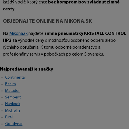
každý vodič, ktorý chce
bez kompromisov zvládnuť zimné
cesty
.
OBJEDNAJTE ONLINE NA MIKONA.SK
Na
Mikona.sk
nájdete
zimné pneumatiky KRISTALL CONTROL
HP2
za výhodné ceny s možnosťou osobného odberu alebo
rýchleho doručenia. K tomu odborné poradenstvo a
profesionálny servis v pobočkách po celom Slovensku.
Najpredávanejšie značky
Continental
Barum
Matador
Semperit
Hankook
Michelin
Pirelli
Goodyear