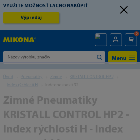
VYUŽITE MOŽNOSŤ LACNO NAKÚPIŤ
Výpredaj
0
Menu
Úvod
Pneumatiky
Zimné
KRISTALL CONTROL HP2
Index rýchlosti H
Index nosnosti 92
Zimné Pneumatiky
KRISTALL CONTROL HP2 -
Index rýchlosti H - Index