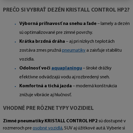
PREČO SI VYBRAŤ DEZÉN KRISTALL CONTROL HP2?
Výborná priľnavosť na snehu a ľade
– lamely a dezén
sú optimalizované pre zimné povrchy.
Krátka brzdná dráha
– aj pri nízkych teplotách
zostáva zmes pružná
pneumatiky
a zaisťuje stabilitu
vozidla.
Odolnosť voči
aquaplaningu
– široké drážky
efektívne odvádzajú vodu aj rozbredený sneh.
Komfortná a tichá jazda
– moderná konštrukcia
znižuje vibrácie aj hlučnosť.
VHODNÉ PRE RÔZNE TYPY VOZIDIEL
Zimné pneumatiky KRISTALL CONTROL HP2
sú dostupné v
rozmeroch pre
osobné vozidlá
, SUV aj úžitkové autá. Vyberie si