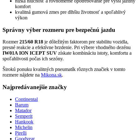
nízka hlučnosť a rovnomerné opotrebovanie pre vyšší jazdný
komfort
kvalitná gumová zmes pre dlhšiu životnosť a spoľahlivý
výkon
Správny výber rozmeru pre bezpečnú jazdu
Rozmer
215/60 R18
je dôležitým faktorom pre stabilitu vozidla,
presné reakcie a efektívne brzdenie. Pri výbere vhodného dezénu
IW01A ION ICEPT SUV
získate kombináciu istoty, komfortu a
spoľahlivosti počas ich sezóny.
Širokú ponuku kvalitných pneumatík rôznych značiek v tomto
rozmere nájdete na
Mikona.sk
.
Najpredávanejšie značky
Continental
Barum
Matador
Semperit
Hankook
Michelin
Pirelli
Goodyear