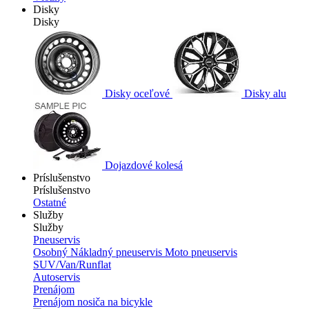
Disky
Disky
Disky oceľové
Disky alu
Dojazdové kolesá
Príslušenstvo
Príslušenstvo
Ostatné
Služby
Služby
Pneuservis
Osobný
Nákladný pneuservis
Moto pneuservis
SUV/Van/Runflat
Autoservis
Prenájom
Prenájom nosiča na bicykle