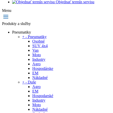
Objednať termín servisu
Menu
Produkty a služby
Pneumatiky
+
-
Pneumatiky
Osobné
SUV 4x4
Van
Moto
Industry
Agro
Hospodárske
EM
Nákladné
+
-
Duše
Agro
EM
Hospodarské
Industry
Moto
Nákladné