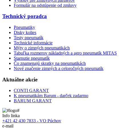
Výhody pre zmluvných partnerov
Formulár na odstúpenie od zmluvy
Technický poradca
Pneumatiky
Disky kolies
Testy pneumatík
Technické informácie
Mýty o zimných pneumatikách
Tabuľka rozmerov nákladných a agro pneumatík MITAS
Starnutie pneumatík
Čo znamenajú skratky na pneumatikách
Nové značenie zimných a celoročných pneumatík
Aktuálne akcie
CONTI GARANT
K pneumatikám Barum - darček zadarmo
BARUM GARANT
Info linka
+421 42 430 7833 - VO Púchov
e-mail