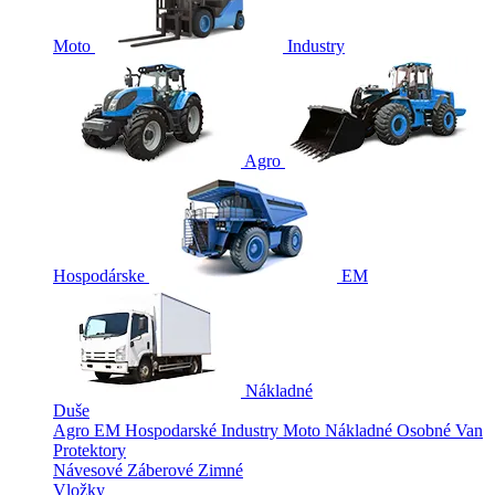
Moto
Industry
Agro
Hospodárske
EM
Nákladné
Duše
Agro
EM
Hospodarské
Industry
Moto
Nákladné
Osobné
Van
Protektory
Návesové
Záberové
Zimné
Vložky