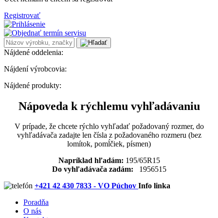
Registrovať
Nájdené oddelenia:
Nájdení výrobcovia:
Nájdené produkty:
Nápoveda k rýchlemu vyhľadávaniu
V prípade, že chcete rýchlo vyhľadať požadovaný rozmer, do
vyhľadávača zadajte len čísla z požadovaného rozmeru (bez
lomítok, pomĺčiek, písmen)
Napríklad hľadám:
195/65R15
Do vyhľadávača zadám:
1956515
+421 42 430 7833 - VO Púchov
Info linka
Poradňa
O nás