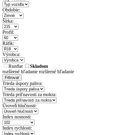
Obdobie:
Šírka:
Profil:
Ráfik:
Výrobca:
Runflat
Skladom
rozšírené hľadanie
rozšírené hľadanie
Filtrovať
Trieda úspory paliva:
Trieda priľnavosti za mokra:
Úroveň hlučnosti:
Index nosnosti:
Index rychlosti: