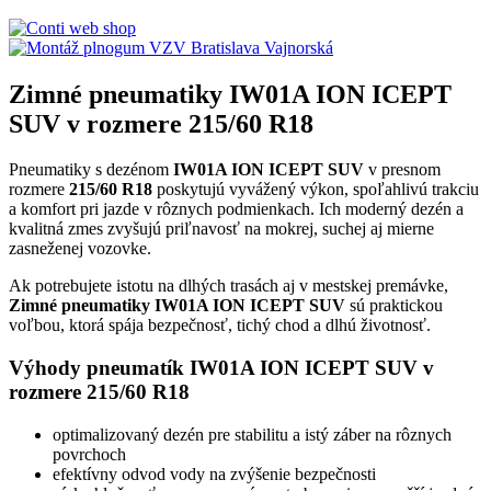
Zimné pneumatiky IW01A ION ICEPT
SUV v rozmere 215/60 R18
Pneumatiky s dezénom
IW01A ION ICEPT SUV
v presnom
rozmere
215/60 R18
poskytujú vyvážený výkon, spoľahlivú trakciu
a komfort pri jazde v rôznych podmienkach. Ich moderný dezén a
kvalitná zmes zvyšujú priľnavosť na mokrej, suchej aj mierne
zasneženej vozovke.
Ak potrebujete istotu na dlhých trasách aj v mestskej premávke,
Zimné pneumatiky IW01A ION ICEPT SUV
sú praktickou
voľbou, ktorá spája bezpečnosť, tichý chod a dlhú životnosť.
Výhody pneumatík IW01A ION ICEPT SUV v
rozmere 215/60 R18
optimalizovaný dezén pre stabilitu a istý záber na rôznych
povrchoch
efektívny odvod vody na zvýšenie bezpečnosti