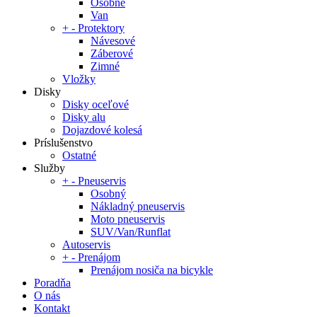
Osobné
Van
+
-
Protektory
Návesové
Záberové
Zimné
Vložky
Disky
Disky oceľové
Disky alu
Dojazdové kolesá
Príslušenstvo
Ostatné
Služby
+
-
Pneuservis
Osobný
Nákladný pneuservis
Moto pneuservis
SUV/Van/Runflat
Autoservis
+
-
Prenájom
Prenájom nosiča na bicykle
Poradňa
O nás
Kontakt