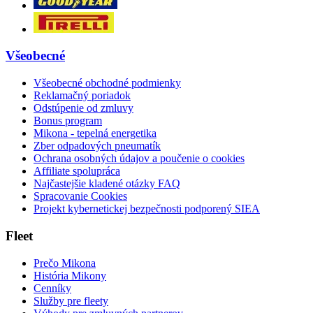
Všeobecné
Všeobecné obchodné podmienky
Reklamačný poriadok
Odstúpenie od zmluvy
Bonus program
Mikona - tepelná energetika
Zber odpadových pneumatík
Ochrana osobných údajov a poučenie o cookies
Affiliate spolupráca
Najčastejšie kladené otázky FAQ
Spracovanie Cookies
Projekt kybernetickej bezpečnosti podporený SIEA
Fleet
Prečo Mikona
História Mikony
Cenníky
Služby pre fleety