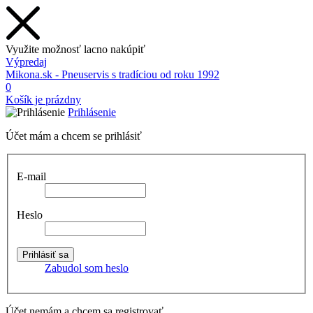
Využite možnosť lacno nakúpiť
Výpredaj
Mikona.sk - Pneuservis s tradíciou od roku 1992
0
Košík je prázdny
Prihlásenie
Účet mám a chcem se prihlásiť
E-mail
Heslo
Zabudol som heslo
Účet nemám a chcem sa registrovať