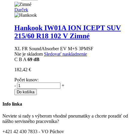
Darček
Hankook IW01A ION ICEPT SUV
215/60 R18 102 V Zimné
XL FR SoundAbsorber EV M+S 3PMSF
Nie je skladom
Sledovať naskladnenie
C
B
A
69 dB
182,42 €
Počet kusov:
-
+
Do košíka
Info linka
Neviete si rady s výberom vhodné pneumatiky a chcete poradiť od
nášho servisného pracovníka?
+421 42 430 7833 - VO Púchov