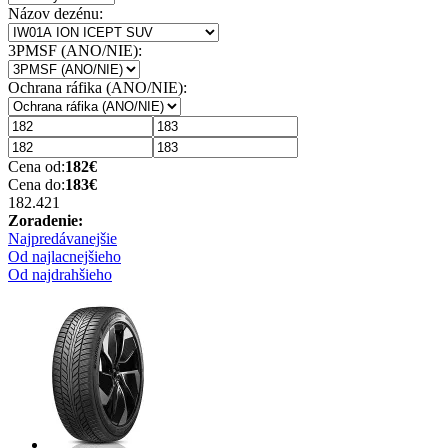
Názov dezénu:
3PMSF (ANO/NIE):
Ochrana ráfika (ANO/NIE):
Cena od:
182
€
Cena do:
183
€
182.42
1
Zoradenie:
Najpredávanejšie
Od najlacnejšieho
Od najdrahšieho