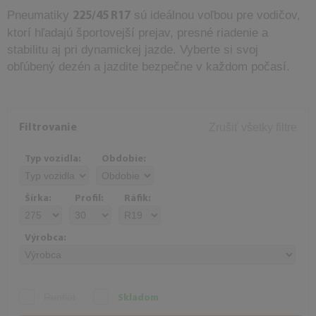
Pneumatiky
sú ideálnou voľbou pre vodičov,
225/45 R17
ktorí hľadajú športovejší prejav, presné riadenie a
stabilitu aj pri dynamickej jazde. Vyberte si svoj
obľúbený dezén a jazdite bezpečne v každom počasí.
Zrušiť všetky filtre
Filtrovanie
Typ vozidla:
Obdobie:
Šírka:
Profil:
Ráfik:
Výrobca:
Runflat
Skladom