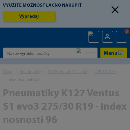
VYUŽITE MOŽNOSŤ LACNO NAKÚPIŤ
Výpredaj
0
Menu
Úvod
Pneumatiky
K127 Ventus S1 evo3
275/30 R19
Index nosnosti 96
Pneumatiky K127 Ventus
S1 evo3 275/30 R19 - Index
nosnosti 96