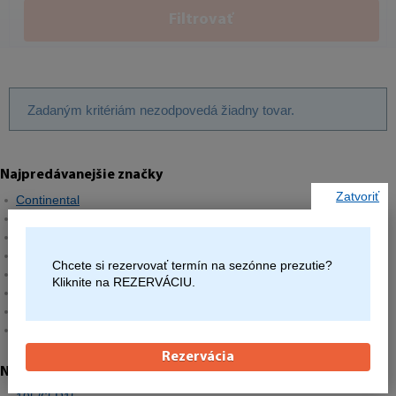
Filtrovať
Zadaným kritériám nezodpovedá žiadny tovar.
Najpredávanejšie značky
Zatvoriť
Continental
Barum
Matador
Semperit
Chcete si rezervovať termín na sezónne prezutie?
Hankook
Kliknite na REZERVÁCIU.
Michelin
Pirelli
Goodyear
Rezervácia
Najpredávanejšie rozmery