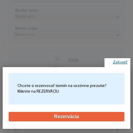
Model auta:
Motor auta:
Disk
Zatvoriť
Priemer disku:
Chcete si rezervovať termín na sezónne prezutie?
Počet dier:
Kliknite na REZERVÁCIU.
Rozteč:
Rezervácia
ET
(nepovinné)
: