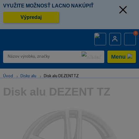
VYUŽITE MOŽNOSŤ LACNO NAKÚPIŤ
Výpredaj
0
Menu
Úvod
Disky alu
Disk alu DEZENT TZ
Disk alu DEZENT TZ