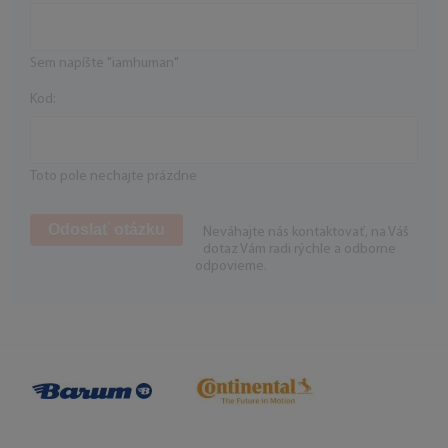
Sem napíšte "iamhuman"
Kod:
Toto pole nechajte prázdne
Neváhajte nás kontaktovať, na Váš
dotaz Vám radi rýchle a odborne
odpovieme.