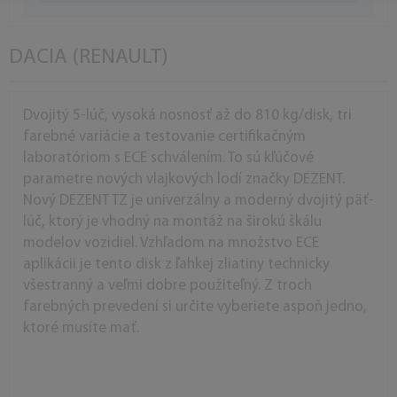
DACIA (RENAULT)
Dvojitý 5-lúč, vysoká nosnosť až do 810 kg/disk, tri
farebné variácie a testovanie certifikačným
laboratóriom s ECE schválením. To sú kľúčové
parametre nových vlajkových lodí značky DEZENT.
Nový DEZENT TZ je univerzálny a moderný dvojitý päť-
lúč, ktorý je vhodný na montáž na širokú škálu
modelov vozidiel. Vzhľadom na množstvo ECE
aplikácii je tento disk z ľahkej zliatiny technicky
všestranný a veľmi dobre použiteľný. Z troch
farebných prevedení si určite vyberiete aspoň jedno,
ktoré musíte mať.