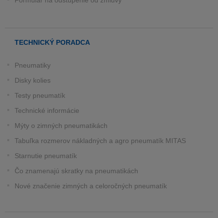
Formulár na odstúpenie od zmluvy
TECHNICKÝ PORADCA
Pneumatiky
Disky kolies
Testy pneumatík
Technické informácie
Mýty o zimných pneumatikách
Tabuľka rozmerov nákladných a agro pneumatík MITAS
Starnutie pneumatík
Čo znamenajú skratky na pneumatikách
Nové značenie zimných a celoročných pneumatík