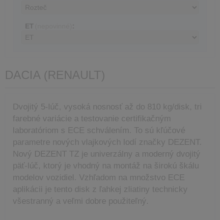
ET
(nepovinné)
:
DACIA (RENAULT)
Dvojitý 5-lúč, vysoká nosnosť až do 810 kg/disk, tri
farebné variácie a testovanie certifikačným
laboratóriom s ECE schválením. To sú kľúčové
parametre nových vlajkových lodí značky DEZENT.
Nový DEZENT TZ je univerzálny a moderný dvojitý
päť-lúč, ktorý je vhodný na montáž na širokú škálu
modelov vozidiel. Vzhľadom na množstvo ECE
aplikácii je tento disk z ľahkej zliatiny technicky
všestranný a veľmi dobre použiteľný.