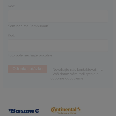
Kod:
Sem napíšte "iamhuman"
Kod:
Toto pole nechajte prázdne
Neváhajte nás kontaktovať, na
Váš dotaz Vám radi rýchle a
odborne odpovieme.