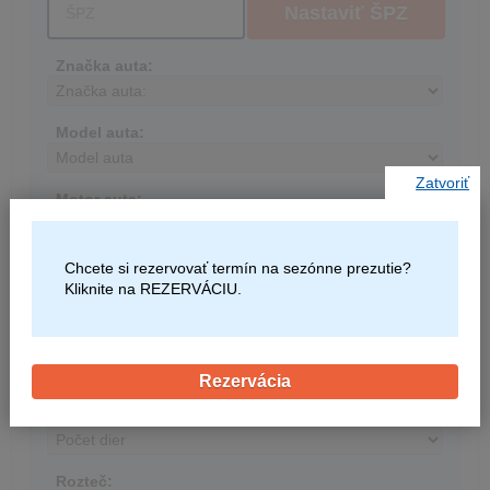
Nastaviť ŠPZ
Značka auta:
Model auta:
Zatvoriť
Motor auta:
Chcete si rezervovať termín na sezónne prezutie?
Kliknite na REZERVÁCIU.
Disk
Priemer disku:
Rezervácia
Počet dier:
Rozteč: