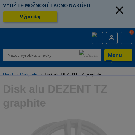
VYUŽITE MOŽNOSŤ LACNO NAKÚPIŤ
Výpredaj
0
Menu
Úvod
Disky alu
Disk alu DEZENT TZ graphite
Disk alu DEZENT TZ
graphite