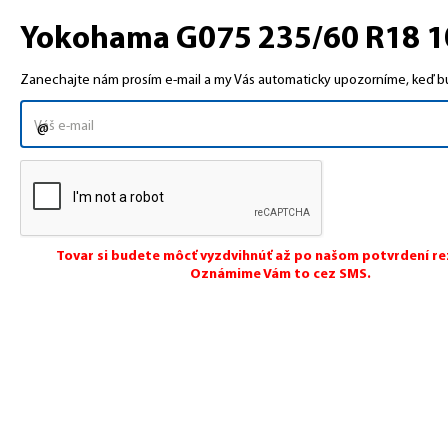
Yokohama G075 235/60 R18 10
Zanechajte nám prosím e-mail a my Vás automaticky upozorníme, keď bud
Tovar si budete môcť vyzdvihnúť až po našom potvrdení re
Oznámime Vám to cez SMS.