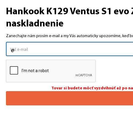
Hankook K129 Ventus S1 evo Z
naskladnenie
Zanechajte nám prosím e-mail a my Vás automaticky upozorníme, keď bud
Tovar si budete môcť vyzdvihnúť až po n